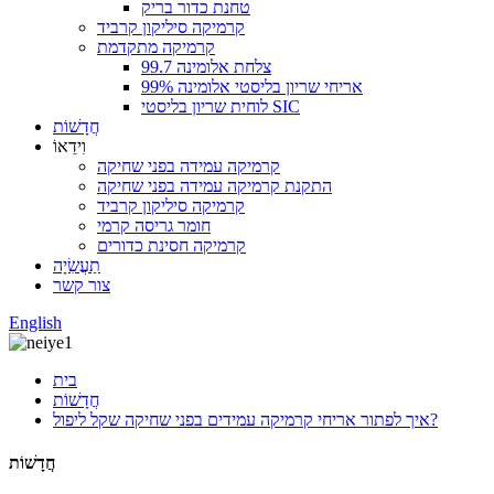
טחנת כדור בריק
קרמיקה סיליקון קרביד
קרמיקה מתקדמת
צלחת אלומינה 99.7
אריחי שריון בליסטי אלומינה 99%
לוחית שריון בליסטי SIC
חֲדָשׁוֹת
וִידֵאוֹ
קרמיקה עמידה בפני שחיקה
התקנת קרמיקה עמידה בפני שחיקה
קרמיקה סיליקון קרביד
חומר גריסה קרמי
קרמיקה חסינת כדורים
תַעֲשִׂיָה
צור קשר
English
בית
חֲדָשׁוֹת
איך לפתור אריחי קרמיקה עמידים בפני שחיקה שקל ליפול?
חֲדָשׁוֹת