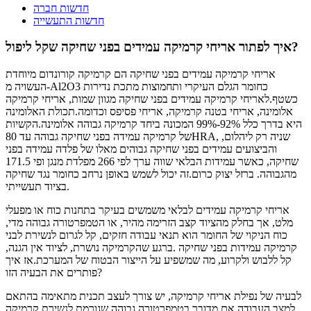
חדשות חברה
חדשות התעשייה
איך לפתור אריחי קרמיקה עמידים בפני שחיקה שקל ליפול?
אריחי קרמיקה עמידים בפני שחיקה הם קרמיקה קורונדום מיוחדת
העשויה מ-Al2O3 כחומר הגלם העיקרי ותחמוצות מתכת נדירות
כשטף.לאריחי קרמיקה עמידים בפני שחיקה מגוון שמות, אריחי קרמיקה
אלומינה, אריחי בטנה קרמיקה, אריחי פסיפס וכדומה.תכולת האלומינה
היא בדרך כלל 92%-99% המכונה ביחד קרמיקה גבוהה אלומינה.הקשיות
של קרמיקה עמידה בפני שחיקה גבוהה עד 80HRA, שניה רק ​​ליהלום,
והביצועים עמידים בפני שחיקה גבוהים מאלו של פלדה עמידה בפני
שחיקה, כאשר עמידות הבלאי שווה ערך לפי 266 מפלדת מנגן ופי 171.5
מהגבוהה. ברזל יצוק כרום.זה יכול לשמש באופן נרחב כחומר נגד שחיקה
בציוד תעשייתי.
אריחי קרמיקה עמידים לבלאי משמשים בעיקר בתחנות כוח או מפעלי
מלט, אך בחלק מהציוד קצב הזרימה מהיר, או הטמפרטורה גבוהה מדי,
כוח הניקוי של החומר הוא תנאי עבודה חזקים, קל לגרום לנשירת לבני
קרמיקה עמידות בפני שחיקה .ברגע שהקרמיקה נושרת, לציוד אין הגנה,
קל ללבוש ולקרוע, מה שמשפיע על הייצור הבטוח של המערכת.אז איך
פותרים את הבעיה הזו?
לבעיה של נפילת אריחי קרמיקה, יש צורך לעצב תכנית מתאימה בהתאם
למצב העבודה.אם מדובר בטמפרטורה גבוהה שגורמת לנשירת קרמיקה