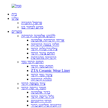
בית
עלינו
פרופיל החברה
מדוע לבחור בנו
מוצרים
ללבוש אלומינה קרמיקה
אריחי קרמיקה אלומינה
חלקי בטנה קרמיקה
צילינדר/בלוק קרמי
תוחם צינור קרמי
קרמיקה מהונדסת
תוחם קרמי גומי
תוחם גומי קרמי
ZTA Ceramic Wear Liner
צינור גומי קרמי
גלגלת קרמיקה
ציוד מצופה קרמי
חומר גריסה קרמי
כדור אלומינה
גליל גריסה קרמי
חרוזי זירקוניום
זירקוניה סיליקט כדור