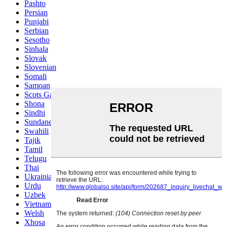
Pashto
Persian
Punjabi
Serbian
Sesotho
Sinhala
Slovak
Slovenian
Somali
Samoan
Scots Gaelic
Shona
Sindhi
Sundanese
Swahili
Tajik
Tamil
Telugu
Thai
Ukrainian
Urdu
Uzbek
Vietnamese
Welsh
Xhosa