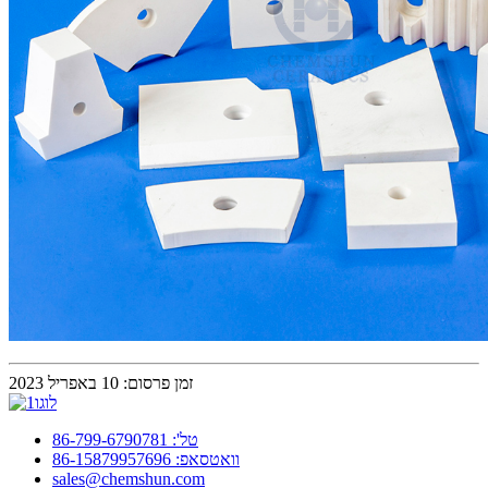
זמן פרסום: 10 באפריל 2023
טל': 86-799-6790781
וואטסאפ: 86-15879957696
sales@chemshun.com