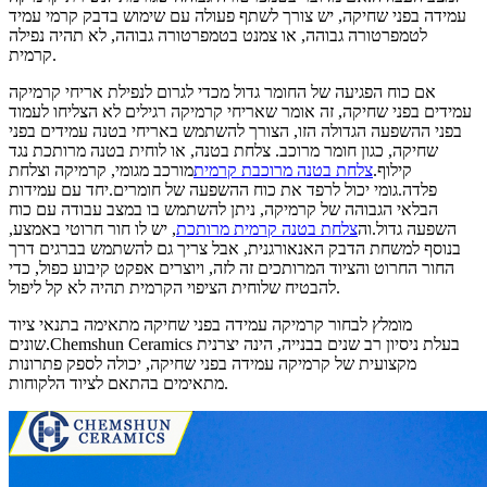
עמידה בפני שחיקה, יש צורך לשתף פעולה עם שימוש בדבק קרמי עמיד
לטמפרטורה גבוהה, או צמנט בטמפרטורה גבוהה, לא תהיה נפילה
קרמית.
אם כוח הפגיעה של החומר גדול מכדי לגרום לנפילת אריחי קרמיקה
עמידים בפני שחיקה, זה אומר שאריחי קרמיקה רגילים לא הצליחו לעמוד
בפני ההשפעה הגדולה הזו, הצורך להשתמש באריחי בטנה עמידים בפני
שחיקה, כגון חומר מרוכב. צלחת בטנה, או לוחית בטנה מרותכת נגד
קילוף.
צלחת בטנה מרוכבת קרמית
מורכב מגומי, קרמיקה וצלחת
פלדה.גומי יכול לרפד את כוח ההשפעה של חומרים.יחד עם עמידות
הבלאי הגבוהה של קרמיקה, ניתן להשתמש בו במצב עבודה עם כוח
השפעה גדול.וה
צלחת בטנה קרמית מרותכת
, יש לו חור חרוטי באמצע,
בנוסף למשחת הדבק האנאורגנית, אבל צריך גם להשתמש בברגים דרך
החור החרוט והציוד המרותכים זה לזה, ויוצרים אפקט קיבוע כפול, כדי
להבטיח שלוחית הציפוי הקרמית תהיה לא קל ליפול.
מומלץ לבחור קרמיקה עמידה בפני שחיקה מתאימה בתנאי ציוד
שונים.Chemshun Ceramics בעלת ניסיון רב שנים בבנייה, הינה יצרנית
מקצועית של קרמיקה עמידה בפני שחיקה, יכולה לספק פתרונות
מתאימים בהתאם לציוד הלקוחות.