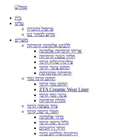
בית
עלינו
פרופיל החברה
מדוע לבחור בנו
מוצרים
ללבוש אלומינה קרמיקה
אריחי קרמיקה אלומינה
חלקי בטנה קרמיקה
צילינדר/בלוק קרמי
תוחם צינור קרמי
קרמיקה מהונדסת
תוחם קרמי גומי
תוחם גומי קרמי
ZTA Ceramic Wear Liner
צינור גומי קרמי
גלגלת קרמיקה
ציוד מצופה קרמי
חומר גריסה קרמי
כדור אלומינה
גליל גריסה קרמי
חרוזי זירקוניום
זירקוניה סיליקט כדור