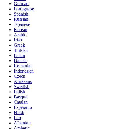
German
Portuguese
Spanish
Russian
Japanese
Korean
Arabic
Irish
Greek
Turkish
Italian
Danish
Romanian
Indonesian
Czech
Afrikaans
Swedish
Polish
Basque
Catalan
Esperanto
Hindi
Lao
Albanian
Amharic