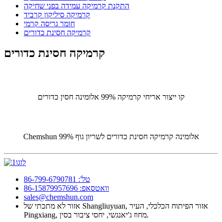
התקנת קרמיקה עמידה בפני שחיקה
קרמיקה סיליקון קרביד
חומר גריסה קרמי
קרמיקה חסינת כדורים
קרמיקה חסינת כדורים
קו ייצור אריחי קרמיקה 99% אלומינה חסין כדורים
Chemshun 99% אלומינה קרמיקה חסינת כדורים לשריון גוף
טל': 86-799-6790781
וואטסאפ: 86-15879957696
sales@chemshun.com
אזור לא מתכתי של Shangliuyuan, אזור הפיתוח הכלכלי, העיר
Pingxiang, מחוז ג'יאנגשי, יחסי ציבור בסין.