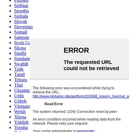
Punjabi
Serbian
Sesotho
Sinhala
Slovak
Slovenian
Somali
Samoan
Scots Gaelic
Shona
Sindhi
Sundanese
Swahili
Tajik
Tamil
Telugu
Thai
Ukrainian
Urdu
Uzbek
Vietnamese
Welsh
Xhosa
Yiddish
Yoruba