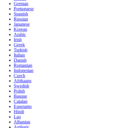
German
Portuguese
Spanish
Russian
Japanese
Korean
Arabic
Irish
Greek
Turkish
Italian
Danish
Romanian
Indonesian
Czech
Afrikaans
Swedish
Polish
Basque
Catalan
Esperanto
Hindi
Lao
Albanian
Amharic