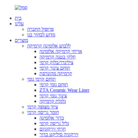
בית
עלינו
פרופיל החברה
מדוע לבחור בנו
מוצרים
ללבוש אלומינה קרמיקה
אריחי קרמיקה אלומינה
חלקי בטנה קרמיקה
צילינדר/בלוק קרמי
תוחם צינור קרמי
קרמיקה מהונדסת
תוחם קרמי גומי
תוחם גומי קרמי
ZTA Ceramic Wear Liner
צינור גומי קרמי
גלגלת קרמיקה
ציוד מצופה קרמי
חומר גריסה קרמי
כדור אלומינה
גליל גריסה קרמי
חרוזי זירקוניום
זירקוניה סיליקט כדור