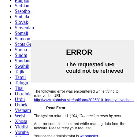
Punjabi
Serbian
Sesotho
Sinhala
Slovak
Slovenian
Somali
Samoan
Scots Gaelic
Shona
Sindhi
Sundanese
Swahili
Tajik
Tamil
Telugu
Thai
Ukrainian
Urdu
Uzbek
Vietnamese
Welsh
Xhosa
Yiddish
Yoruba